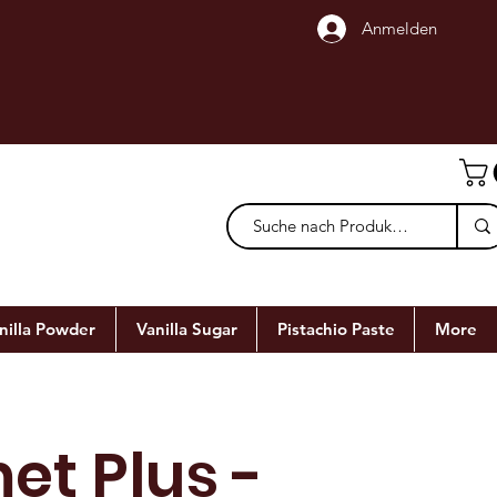
Anmelden
nilla Powder
Vanilla Sugar
Pistachio Paste
More
et Plus -