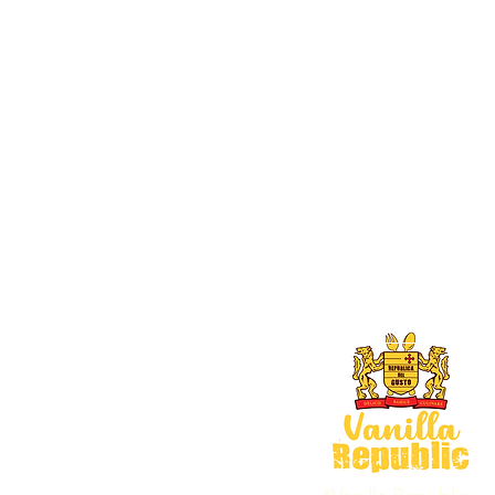
Vanilla Sugar
Pistachio Paste
Gift & Boutique
Date Syrup
Premium Cinnamon
Other related produ
Blog