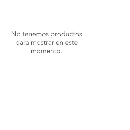
No tenemos productos
para mostrar en este
momento.
República de
vainilla
¿Necesitas ayuda?
¡Contáctanos ahora a través del