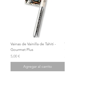
Vainas de Vainilla de Tahití -
Vainas de vainilla de Tahit
Gourmet Plus
Grado A
Precio
Precio
5,00 €
2,40 €
Agregar al carrito
República de
vainilla