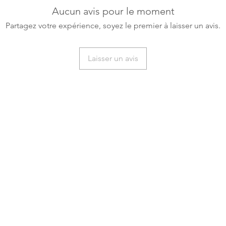
Aucun avis pour le moment
Partagez votre expérience, soyez le premier à laisser un avis.
Laisser un avis
Catégories
cueil
New Page
Tahitian Vanilla
asiner
Bourbon Vanilla
 de nous
Bourbon Vanilla Cavi