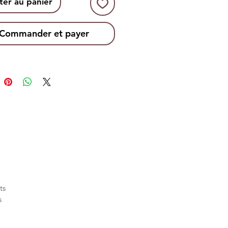
te. The natural 10% vanilla
ter au panier
 brings a refined aroma without
ering the recipe.
Commander et payer
d for bakers who value quality
or, this vanilla brown sugar
 consistent results and a gourmet
 any creation.
ts
s