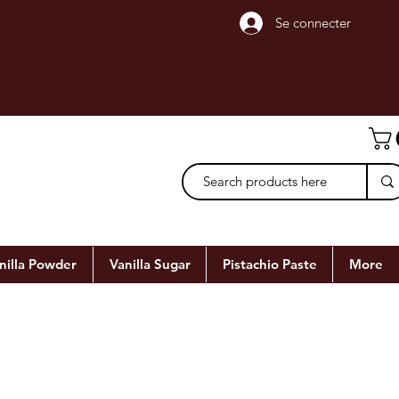
Se connecter
nilla Powder
Vanilla Sugar
Pistachio Paste
More