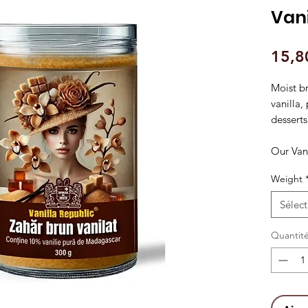
Van
15,8
Moist br
vanilla,
dessert
Our Van
rich, m
Weight
sugar wi
The resu
Sélect
that en
recipes.
Quantit
Its mois
cookies,
fillings