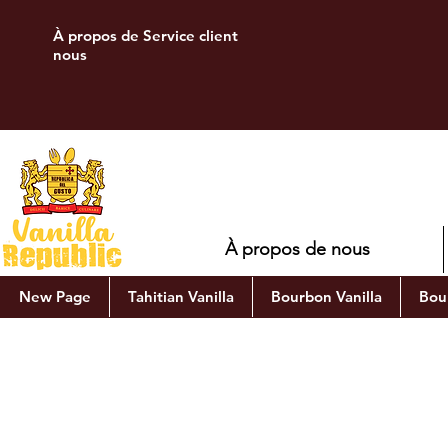
À propos de
Service client
nous
À propos de nous
New Page
Tahitian Vanilla
Bourbon Vanilla
Bour