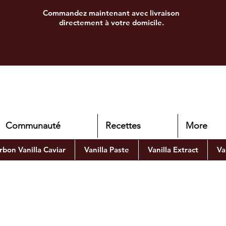
Commandez maintenant avec livraison
directement à votre domicile.
Communauté
Recettes
More
bon Vanilla Caviar
Vanilla Paste
Vanilla Extract
Va