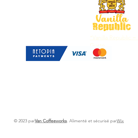
*Vanilla Republic =
Gusto
édition et expédition
Termes et conditions
méthodes de p
our
Conditions
Politique de confidentialité
© 2023 par
Van Coffeeworks
. Alimenté et sécurisé par
Wix