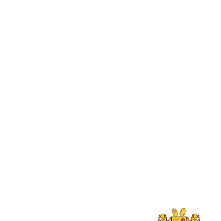
 et retour
Vanilla Paste
Vanilla Extract
Vanilla Powder
Vanilla Sugar
Pistachio Paste
Gift & Boutique
Date Syrup
Premium Cinnamon
Other related produ
Blog