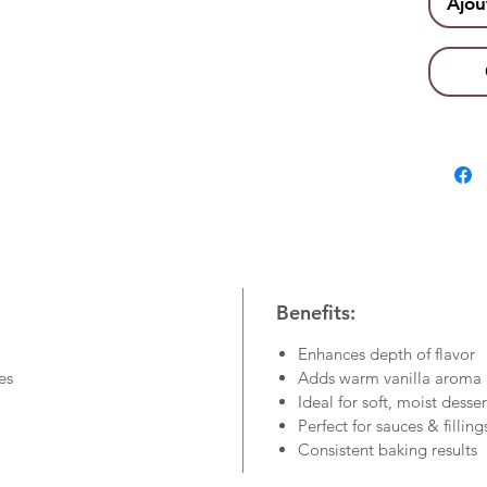
every bi
Ajou
infusion
overpow
Designe
and flav
delivers
touch to
Benefits:
Enhances depth of flavor
es
Adds warm vanilla aroma
Ideal for soft, moist desser
Perfect for sauces & filling
Consistent baking results